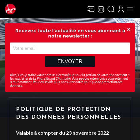
Recevez toute l’actualité en vous abonnant à
Ferme
notre newsletter :
POLITIQUE DE
PROTECTION
ENVOYER
DES DONNÉES
Rivaj Group traite votre adresse électronique pour la gestion de votre abonnement à
la newsletter de
Le Phare Grand Chambéry
. Vous pouvez retirer votre consentement
à tout moment. Pour en savoir plus, consultez notre
politique de protection des
données
.
POLITIQUE DE PROTECTION
DES DONNÉES PERSONNELLES
Valable à compter du 23 novembre 2022