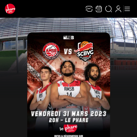
Recevez toute l’actualité en vous abonnant à
Ferme
notre newsletter :
ENVOYER
Rivaj Group traite votre adresse électronique pour la gestion de votre
abonnement à la newsletter de
Le Phare Grand Chambéry
. Vous pouvez retirer
votre consentement à tout moment. Pour en savoir plus, consultez notre
politique de protection des données
.