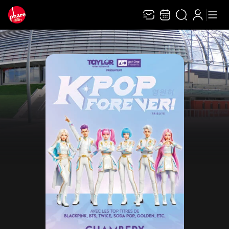
Recevez toute l’actualité en vous abonnant à
Ferme
notre newsletter :
ENVOYER
Rivaj Group traite votre adresse électronique pour la gestion de votre
abonnement à la newsletter de
Le Phare Grand Chambéry
. Vous pouvez retirer
votre consentement à tout moment. Pour en savoir plus, consultez notre
politique de protection des données
.