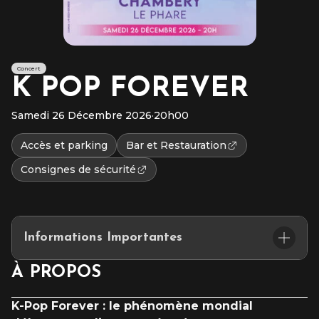
Concert
K POP FOREVER
Samedi 26 Décembre 2026
·
20h00
Accès et parking
Bar et Restauration
Consignes de sécurité
Informations Importantes
Placement assis numéroté
À PROPOS
L’accès au site et/ou aux places numérotées n’est pas garanti
après l’heure du début du spectacle.
K-Pop Forever : le phénomène mondial