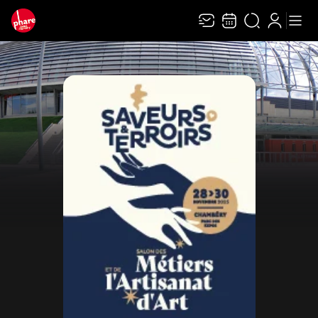
Recevez toute l’actualité en vous abonnant à
Ferme
notre newsletter :
ENVOYER
Rivaj Group traite votre adresse électronique pour la gestion de votre
abonnement à la newsletter de
Le Phare Grand Chambéry
. Vous pouvez retirer
votre consentement à tout moment. Pour en savoir plus, consultez notre
politique de protection des données
.