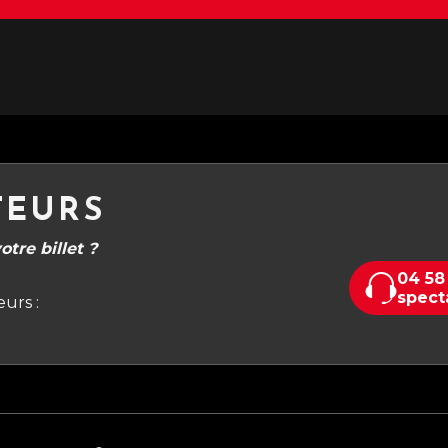
TEURS
tre billet ?
04 58
spect
urs :