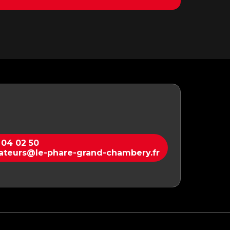
 04 02 50
ateurs@le-phare-grand-chambery.fr