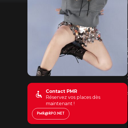
Contact PMR
Réservez vos places dès
maintenant !
PMR@RPO.NET