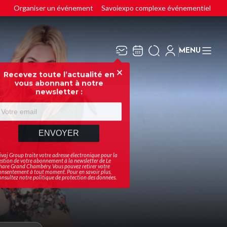
Organiser un événement
Savoiexpo complexe événementiel
MENU
Recevez toute l’actualité en
Fermer
vous abonnant à notre
newsletter :
ENVOYER
ivaj Group traite votre adresse électronique pour la
estion de votre abonnement à la newsletter de
Le
hare Grand Chambéry
. Vous pouvez retirer votre
onsentement à tout moment. Pour en savoir plus,
onsultez notre
politique de protection des données
.