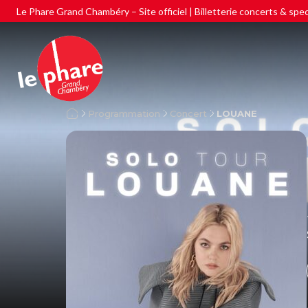
Le Phare Grand Chambéry – Site officiel | Billetterie concerts & spe
Programmation
Concert
LOUANE