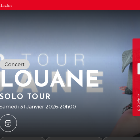
ctacles
Concert
LOUANE
SOLO TOUR
R
g
P
Samedi 31 Janvier 2026
·
20h00
c
c